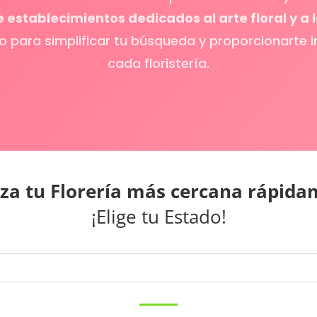
establecimientos dedicados al arte floral y a l
do para simplificar tu búsqueda y proporcionarte 
cada floristería.
iza tu Florería más cercana rápida
¡Elige tu Estado!