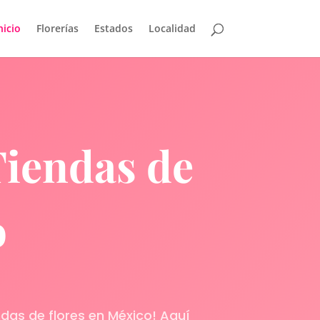
nicio
Florerías
Estados
Localidad
Tiendas de
o
ndas de flores en México! Aquí