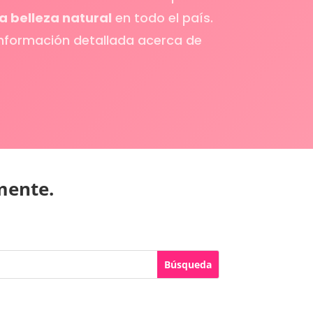
a belleza natural
en todo el país.
información detallada acerca de
mente.