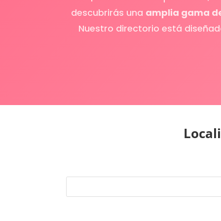
descubrirás una
amplia gama de 
Nuestro directorio está diseña
Local