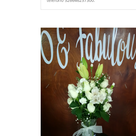
teléfono 526646257300.