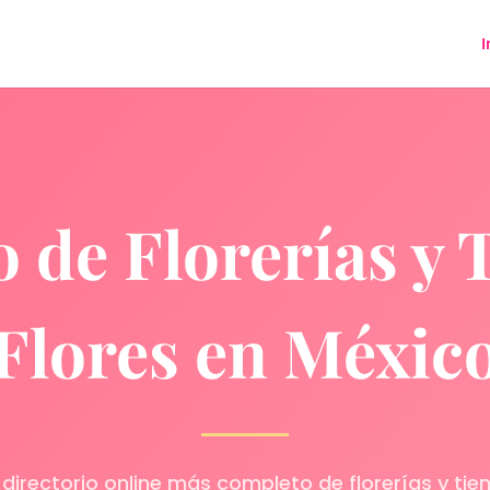
I
o de Florerías y 
Flores en Méxic
l directorio online más completo de florerías y tie