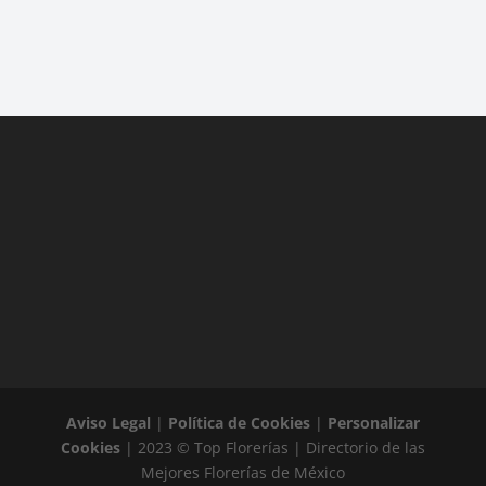
Aviso Legal
|
Política de Cookies
|
Personalizar
Cookies
| 2023 © Top Florerías | Directorio de las
Mejores Florerías de México