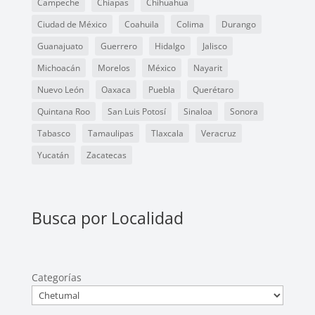
Campeche
Chiapas
Chihuahua
Ciudad de México
Coahuila
Colima
Durango
Guanajuato
Guerrero
Hidalgo
Jalisco
Michoacán
Morelos
México
Nayarit
Nuevo León
Oaxaca
Puebla
Querétaro
Quintana Roo
San Luis Potosí
Sinaloa
Sonora
Tabasco
Tamaulipas
Tlaxcala
Veracruz
Yucatán
Zacatecas
Busca por Localidad
Categorías