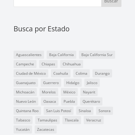
Buscar
Busca por Estado
Aguascalientes
Baja California
Baja California Sur
Campeche
Chiapas
Chihuahua
Ciudad de México
Coahuila
Colima
Durango
Guanajuato
Guerrero
Hidalgo
Jalisco
Michoacán
Morelos
México
Nayarit
Nuevo León
Oaxaca
Puebla
Querétaro
Quintana Roo
San Luis Potosí
Sinaloa
Sonora
Tabasco
Tamaulipas
Tlaxcala
Veracruz
Yucatán
Zacatecas