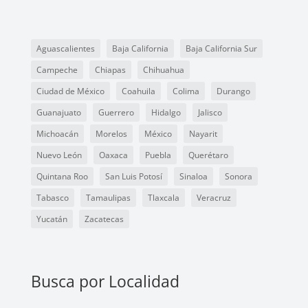
Aguascalientes
Baja California
Baja California Sur
Campeche
Chiapas
Chihuahua
Ciudad de México
Coahuila
Colima
Durango
Guanajuato
Guerrero
Hidalgo
Jalisco
Michoacán
Morelos
México
Nayarit
Nuevo León
Oaxaca
Puebla
Querétaro
Quintana Roo
San Luis Potosí
Sinaloa
Sonora
Tabasco
Tamaulipas
Tlaxcala
Veracruz
Yucatán
Zacatecas
Busca por Localidad