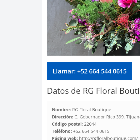
Llamar: +52 664 544 0615
Datos de RG Floral Bout
Nombre:
RG Floral Boutique
Dirección:
C. Gobernador Rico 399, Tijuana
Código postal:
22044
Teléfono:
+52 664 544 0615
Página web:
http://rgfloralboutique.com/