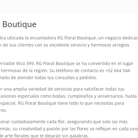
l Boutique
tra ubicada la encantadora RG Floral Boutique, un negocio dedica
ón de sus clientes con su excelente servicio y hermosos arreglos
ernador Rico 399, RG Floral Boutique se ha convertido en el lugar
y hermosas de la región. Su teléfono de contacto es +52 664 544
ado de atender todas tus consultas y pedidos.
er una amplia variedad de servicios para satisfacer todas tus
ocasiones especiales como bodas, cumpleaños y aniversarios, hasta
special, RG Floral Boutique tiene todo lo que necesitas para
res.
cionar cuidadosamente cada flor, asegurando que solo las más
más, su creatividad y pasión por las flores se reflejan en cada un
 arte florales que te dejarán sin palabras.