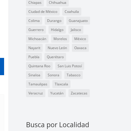
Chiapas
Chihuahua
Ciudad de México
Coahuila
Colima
Durango
Guanajuato
Guerrero
Hidalgo
Jalisco
Michoacán
Morelos
México
Nayarit
Nuevo León
Oaxaca
Puebla
Querétaro
Quintana Roo
San Luis Potosí
Sinaloa
Sonora
Tabasco
Tamaulipas
Tlaxcala
Veracruz
Yucatán
Zacatecas
Busca por Localidad