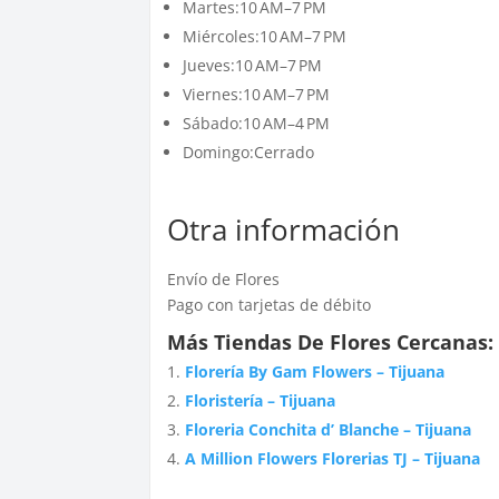
Martes:10 AM–7 PM
Miércoles:10 AM–7 PM
Jueves:10 AM–7 PM
Viernes:10 AM–7 PM
Sábado:10 AM–4 PM
Domingo:Cerrado
Otra información
Envío de Flores
Pago con tarjetas de débito
Más Tiendas De Flores Cercanas:
Florería By Gam Flowers – Tijuana
Floristería – Tijuana
Floreria Conchita d’ Blanche – Tijuana
A Million Flowers Florerias TJ – Tijuana