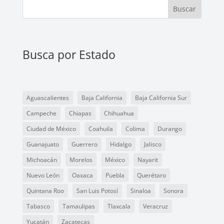
Buscar
Busca por Estado
Aguascalientes
Baja California
Baja California Sur
Campeche
Chiapas
Chihuahua
Ciudad de México
Coahuila
Colima
Durango
Guanajuato
Guerrero
Hidalgo
Jalisco
Michoacán
Morelos
México
Nayarit
Nuevo León
Oaxaca
Puebla
Querétaro
Quintana Roo
San Luis Potosí
Sinaloa
Sonora
Tabasco
Tamaulipas
Tlaxcala
Veracruz
Yucatán
Zacatecas