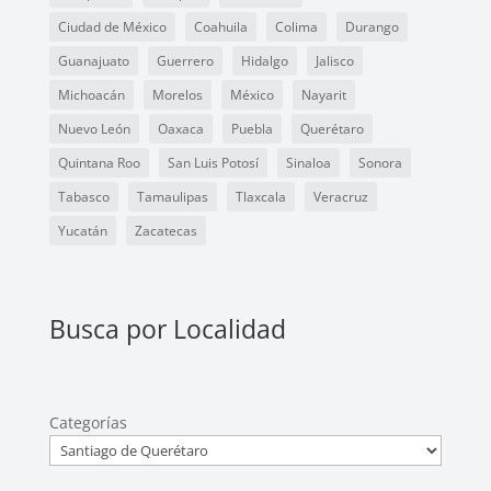
Ciudad de México
Coahuila
Colima
Durango
Guanajuato
Guerrero
Hidalgo
Jalisco
Michoacán
Morelos
México
Nayarit
Nuevo León
Oaxaca
Puebla
Querétaro
Quintana Roo
San Luis Potosí
Sinaloa
Sonora
Tabasco
Tamaulipas
Tlaxcala
Veracruz
Yucatán
Zacatecas
Busca por Localidad
Categorías