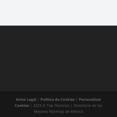
Aviso Legal
|
Política de Cookies
|
Personalizar
Cookies
| 2023 © Top Florerías | Directorio de las
Mejores Florerías de México