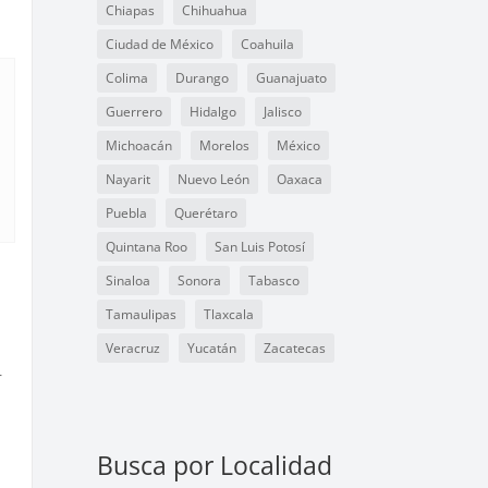
Chiapas
Chihuahua
Ciudad de México
Coahuila
Colima
Durango
Guanajuato
Guerrero
Hidalgo
Jalisco
Michoacán
Morelos
México
Nayarit
Nuevo León
Oaxaca
Puebla
Querétaro
Quintana Roo
San Luis Potosí
Sinaloa
Sonora
Tabasco
Tamaulipas
Tlaxcala
Veracruz
Yucatán
Zacatecas
r
Busca por Localidad