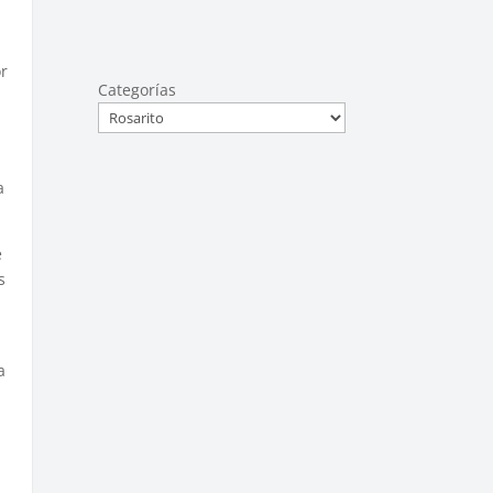
or
Categorías
a
e
s
a