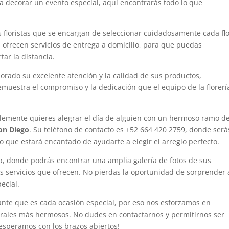
ara decorar un evento especial, aquí encontrarás todo lo que
s floristas que se encargan de seleccionar cuidadosamente cada fl
, ofrecen servicios de entrega a domicilio, para que puedas
ar la distancia.
orado su excelente atención y la calidad de sus productos,
emuestra el compromiso y la dedicación que el equipo de la florerí
plemente quieres alegrar el día de alguien con un hermoso ramo d
on Diego
. Su teléfono de contacto es +52 664 420 2759, donde será
 que estará encantado de ayudarte a elegir el arreglo perfecto.
b, donde podrás encontrar una amplia galería de fotos de sus
s servicios que ofrecen. No pierdas la oportunidad de sorprender 
ecial.
nte que es cada ocasión especial, por eso nos esforzamos en
florales más hermosos. No dudes en contactarnos y permitirnos ser
esperamos con los brazos abiertos!