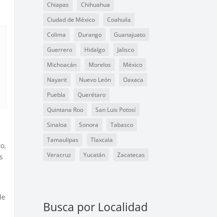
Chiapas
Chihuahua
Ciudad de México
Coahuila
Colima
Durango
Guanajuato
Guerrero
Hidalgo
Jalisco
Michoacán
Morelos
México
Nayarit
Nuevo León
Oaxaca
Puebla
Querétaro
Quintana Roo
San Luis Potosí
Sinaloa
Sonora
Tabasco
Tamaulipas
Tlaxcala
o,
Veracruz
Yucatán
Zacatecas
s
u
de
Busca por Localidad