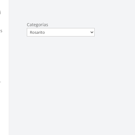
í
Categorías
us
.