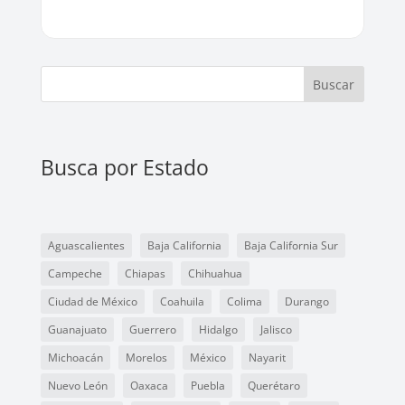
Buscar
Busca por Estado
Aguascalientes
Baja California
Baja California Sur
Campeche
Chiapas
Chihuahua
Ciudad de México
Coahuila
Colima
Durango
Guanajuato
Guerrero
Hidalgo
Jalisco
Michoacán
Morelos
México
Nayarit
Nuevo León
Oaxaca
Puebla
Querétaro