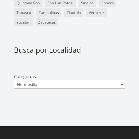
Quintana Roo
San Luis Potosí
Sinaloa
Sonora
Tabasco
Tamaulipas
Tlaxcala
Veracruz
Yucatán
Zacatecas
Busca por Localidad
Categorías