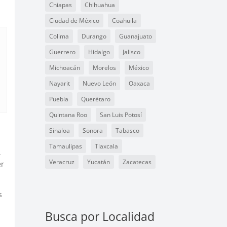
Chiapas
Chihuahua
Ciudad de México
Coahuila
Colima
Durango
Guanajuato
Guerrero
Hidalgo
Jalisco
Michoacán
Morelos
México
Nayarit
Nuevo León
Oaxaca
Puebla
Querétaro
Quintana Roo
San Luis Potosí
Sinaloa
Sonora
Tabasco
Tamaulipas
Tlaxcala
.
Veracruz
Yucatán
Zacatecas
er
s
Busca por Localidad