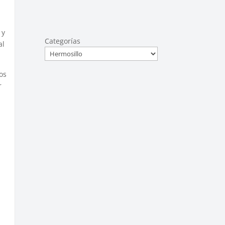
 y
Categorías
al
os
r