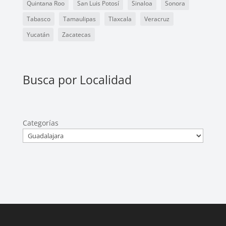
Quintana Roo
San Luis Potosí
Sinaloa
Sonora
Tabasco
Tamaulipas
Tlaxcala
Veracruz
Yucatán
Zacatecas
Busca por Localidad
Categorías