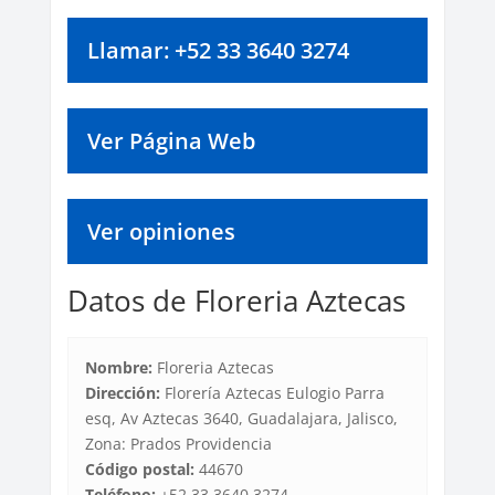
Llamar: +52 33 3640 3274
Ver Página Web
Ver opiniones
Datos de Floreria Aztecas
Nombre:
Floreria Aztecas
Dirección:
Florería Aztecas Eulogio Parra
esq, Av Aztecas 3640, Guadalajara, Jalisco,
Zona: Prados Providencia
Código postal:
44670
Teléfono:
+52 33 3640 3274