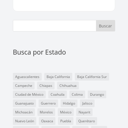
Buscar
Busca por Estado
Aguascalientes
Baja California
Baja California Sur
Campeche
Chiapas
Chihuahua
Ciudad de México
Coahuila
Colima
Durango
Guanajuato
Guerrero
Hidalgo
Jalisco
Michoacán
Morelos
México
Nayarit
Nuevo León
Oaxaca
Puebla
Querétaro