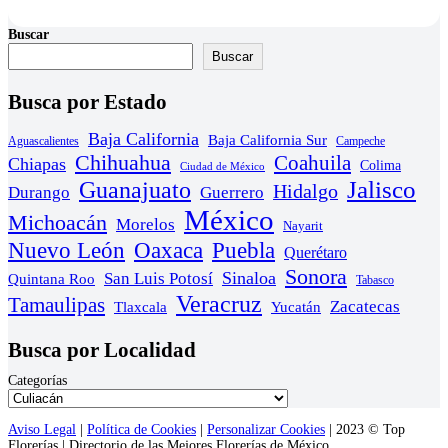
Buscar
Buscar
Busca por Estado
Baja California
Baja California Sur
Aguascalientes
Campeche
Chihuahua
Coahuila
Chiapas
Colima
Ciudad de México
Guanajuato
Jalisco
Hidalgo
Durango
Guerrero
México
Michoacán
Morelos
Nayarit
Nuevo León
Oaxaca
Puebla
Querétaro
Sonora
Sinaloa
San Luis Potosí
Quintana Roo
Tabasco
Veracruz
Tamaulipas
Zacatecas
Yucatán
Tlaxcala
Busca por Localidad
Categorías
Aviso Legal
|
Política de Cookies
|
Personalizar Cookies
| 2023 © Top
Florerías | Directorio de las Mejores Florerías de México