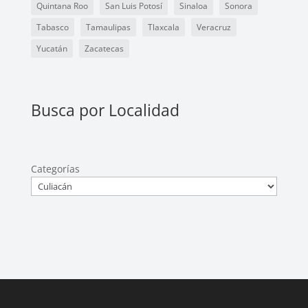
Quintana Roo
San Luis Potosí
Sinaloa
Sonora
Tabasco
Tamaulipas
Tlaxcala
Veracruz
Yucatán
Zacatecas
Busca por Localidad
Categorías