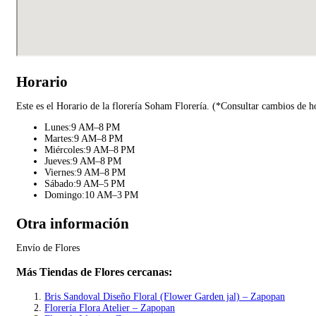
Horario
Este es el Horario de la florería Soham Florería. (*Consultar cambios de h
Lunes:9 AM–8 PM
Martes:9 AM–8 PM
Miércoles:9 AM–8 PM
Jueves:9 AM–8 PM
Viernes:9 AM–8 PM
Sábado:9 AM–5 PM
Domingo:10 AM–3 PM
Otra información
Envío de Flores
Más Tiendas de Flores cercanas:
Bris Sandoval Diseño Floral (Flower Garden jal) – Zapopan
Florería Flora Atelier – Zapopan