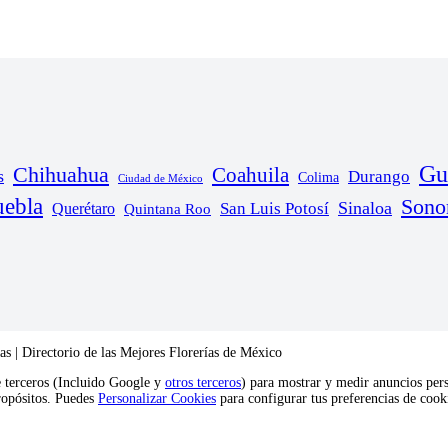
Gu
Chihuahua
Coahuila
s
Durango
Colima
Ciudad de México
uebla
Sono
Sinaloa
San Luis Potosí
Querétaro
Quintana Roo
s | Directorio de las Mejores Florerías de México
e terceros (Incluido Google y
otros terceros
) para mostrar y medir anuncios pers
propósitos. Puedes
Personalizar Cookies
para configurar tus preferencias de coo