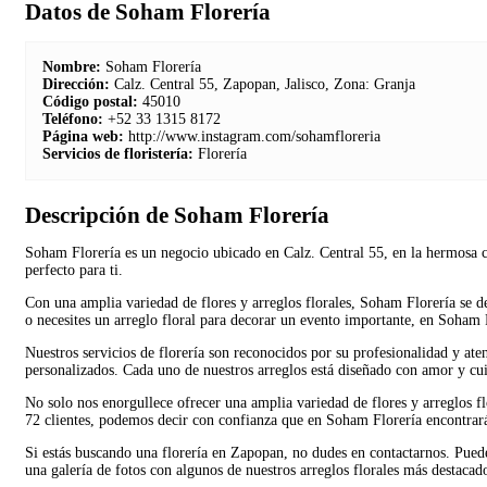
Datos de Soham Florería
Nombre:
Soham Florería
Dirección:
Calz. Central 55, Zapopan, Jalisco, Zona: Granja
Código postal:
45010
Teléfono:
+52 33 1315 8172
Página web:
http://www.instagram.com/sohamfloreria
Servicios de floristería:
Florería
Descripción de Soham Florería
Soham Florería es un negocio ubicado en Calz. Central 55, en la hermosa c
perfecto para ti.
Con una amplia variedad de flores y arreglos florales, Soham Florería se de
o necesites un arreglo floral para decorar un evento importante, en Soham F
Nuestros servicios de florería son reconocidos por su profesionalidad y aten
personalizados. Cada uno de nuestros arreglos está diseñado con amor y cui
No solo nos enorgullece ofrecer una amplia variedad de flores y arreglos fl
72 clientes, podemos decir con confianza que en Soham Florería encontrará
Si estás buscando una florería en Zapopan, no dudes en contactarnos. Pue
una galería de fotos con algunos de nuestros arreglos florales más destacad