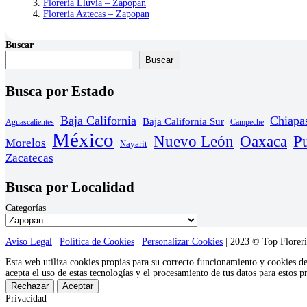
Florería Lluvia – Zapopan
Floreria Aztecas – Zapopan
Buscar
Buscar
Busca por Estado
Baja California
Chiapa
Baja California Sur
Aguascalientes
Campeche
México
Nuevo León
Oaxaca
P
Morelos
Nayarit
Zacatecas
Busca por Localidad
Categorías
Aviso Legal
|
Política de Cookies
|
Personalizar Cookies
| 2023 © Top Florería
Esta web utiliza cookies propias para su correcto funcionamiento y cookies d
acepta el uso de estas tecnologías y el procesamiento de tus datos para estos 
Rechazar
Aceptar
Privacidad