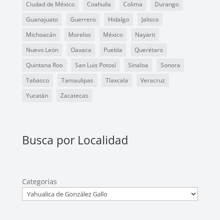
Ciudad de México
Coahuila
Colima
Durango
Guanajuato
Guerrero
Hidalgo
Jalisco
Michoacán
Morelos
México
Nayarit
Nuevo León
Oaxaca
Puebla
Querétaro
Quintana Roo
San Luis Potosí
Sinaloa
Sonora
Tabasco
Tamaulipas
Tlaxcala
Veracruz
Yucatán
Zacatecas
Busca por Localidad
Categorías