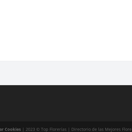
ar Cookies
| 2023 © Top Florerías | Directorio de las Mejores Flor