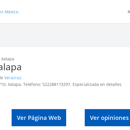
I
– Xalapa
Xalapa
 de
Veracruz
l 710, Xalapa. Teléfono: 522288173297. Especializada en detalles
Ver Página Web
Ver opiniones