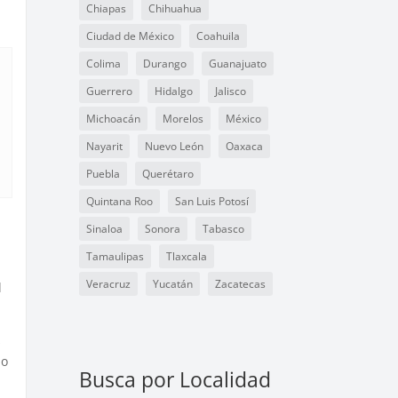
Chiapas
Chihuahua
Ciudad de México
Coahuila
Colima
Durango
Guanajuato
Guerrero
Hidalgo
Jalisco
Michoacán
Morelos
México
Nayarit
Nuevo León
Oaxaca
Puebla
Querétaro
Quintana Roo
San Luis Potosí
Sinaloa
Sonora
Tabasco
Tamaulipas
Tlaxcala
Veracruz
Yucatán
Zacatecas
d
s
lo
Busca por Localidad