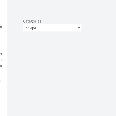
Categorías
er
po
los
ar
s