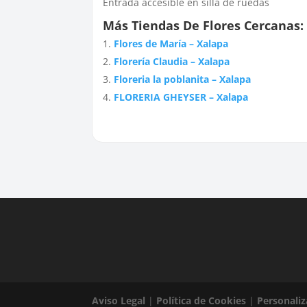
Entrada accesible en silla de ruedas
Más Tiendas De Flores Cercanas:
Flores de María – Xalapa
Florería Claudia – Xalapa
Floreria la poblanita – Xalapa
FLORERIA GHEYSER – Xalapa
Aviso Legal
|
Política de Cookies
|
Personaliz