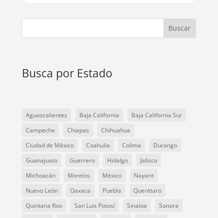
Buscar
Busca por Estado
Aguascalientes
Baja California
Baja California Sur
Campeche
Chiapas
Chihuahua
Ciudad de México
Coahuila
Colima
Durango
Guanajuato
Guerrero
Hidalgo
Jalisco
Michoacán
Morelos
México
Nayarit
Nuevo León
Oaxaca
Puebla
Querétaro
Quintana Roo
San Luis Potosí
Sinaloa
Sonora