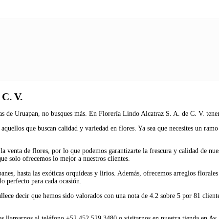
 C. V.
as de Uruapan, no busques más. En Florería Lindo Alcatraz S. A. de C. V. tenem
 aquellos que buscan calidad y variedad en flores. Ya sea que necesites un ramo
la venta de flores, por lo que podemos garantizarte la frescura y calidad de n
ue solo ofrecemos lo mejor a nuestros clientes.
panes, hasta las exóticas orquídeas y lirios. Además, ofrecemos arreglos florale
glo perfecto para cada ocasión.
ullece decir que hemos sido valorados con una nota de 4.2 sobre 5 por 81 cliente
s llamarnos al teléfono +52 452 529 3480 o visitarnos en nuestra tienda en Av.