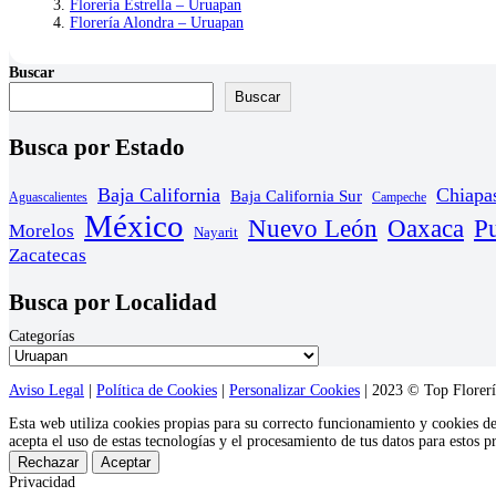
Floreria Estrella – Uruapan
Florería Alondra – Uruapan
Buscar
Buscar
Busca por Estado
Baja California
Chiapa
Baja California Sur
Aguascalientes
Campeche
México
Nuevo León
Oaxaca
P
Morelos
Nayarit
Zacatecas
Busca por Localidad
Categorías
Aviso Legal
|
Política de Cookies
|
Personalizar Cookies
| 2023 © Top Florería
Esta web utiliza cookies propias para su correcto funcionamiento y cookies d
acepta el uso de estas tecnologías y el procesamiento de tus datos para estos 
Rechazar
Aceptar
Privacidad