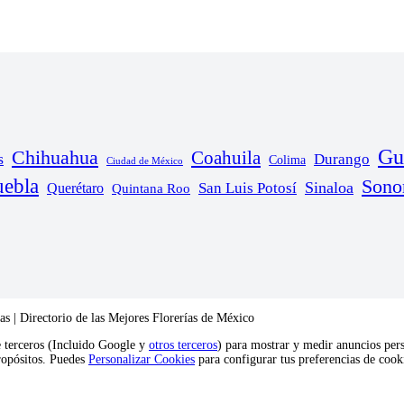
Gu
Chihuahua
Coahuila
s
Durango
Colima
Ciudad de México
uebla
Sono
Sinaloa
San Luis Potosí
Querétaro
Quintana Roo
s | Directorio de las Mejores Florerías de México
e terceros (Incluido Google y
otros terceros
) para mostrar y medir anuncios pers
propósitos. Puedes
Personalizar Cookies
para configurar tus preferencias de coo