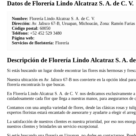
Datos de Florería Lindo Alcatraz S. A. de C. V.
Nombre:
Florería Lindo Alcatraz S. A. de C. V.
Dirección:
Av. Jalisco 67-B, Uruapan, Michoacán, Zona: Ramón Farias
Código postal:
60050
Teléfono:
+52 452 529 3480
Página web:
Servicios de floristería:
Florería
Descripción de Florería Lindo Alcatraz S. A. de
Si estás buscando un lugar donde encontrar las flores más hermosas y fresc
Nuestra ubicación en Av. Jalisco 67-B nos convierte en la opción ideal para
florería encontrarás lo que buscas.
En Florería Lindo Alcatraz S. A. de C. V. nos dedicamos exclusivamente a 
cuidadosamente cada flor que llega a nuestras manos, para asegurarnos de q
Contamos con una amplia variedad de flores, desde las clásicas rosas y tuli
expertos floristas estará encantado de asesorarte y ayudarte a elegir el arre
La satisfacción de nuestros clientes es nuestra prioridad, por eso nos enorg
nuestros clientes y brindarles un servicio excepcional.
Si estás buscando una florería en Uruapan, no dudes en contactarnos. Puede