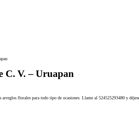
uapan
de C. V. – Uruapan
arreglos florales para todo tipo de ocasiones. Llame al 524525293480 y déjese c