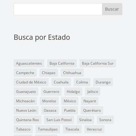
Buscar
Busca por Estado
Aguascalientes
Baja California
Baja California Sur
Campeche
Chiapas
Chihuahua
Ciudad de México
Coahuila
Colima
Durango
Guanajuato
Guerrero
Hidalgo
Jalisco
Michoacán
Morelos
México
Nayarit
Nuevo León
Oaxaca
Puebla
Querétaro
Quintana Roo
San Luis Potosí
Sinaloa
Sonora
Tabasco
Tamaulipas
Tlaxcala
Veracruz