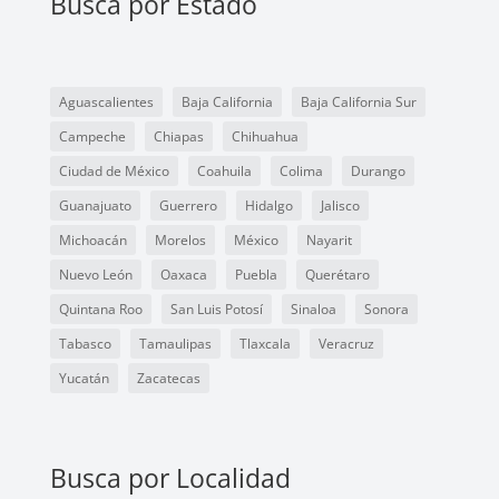
Busca por Estado
Aguascalientes
Baja California
Baja California Sur
Campeche
Chiapas
Chihuahua
Ciudad de México
Coahuila
Colima
Durango
Guanajuato
Guerrero
Hidalgo
Jalisco
Michoacán
Morelos
México
Nayarit
Nuevo León
Oaxaca
Puebla
Querétaro
Quintana Roo
San Luis Potosí
Sinaloa
Sonora
Tabasco
Tamaulipas
Tlaxcala
Veracruz
Yucatán
Zacatecas
Busca por Localidad