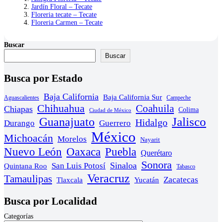
Jardín Floral – Tecate
Floreria tecate – Tecate
Floreria Carmen – Tecate
Buscar
Buscar
Busca por Estado
Baja California
Baja California Sur
Aguascalientes
Campeche
Chihuahua
Coahuila
Chiapas
Colima
Ciudad de México
Guanajuato
Jalisco
Hidalgo
Durango
Guerrero
México
Michoacán
Morelos
Nayarit
Nuevo León
Oaxaca
Puebla
Querétaro
Sonora
Sinaloa
San Luis Potosí
Quintana Roo
Tabasco
Veracruz
Tamaulipas
Zacatecas
Yucatán
Tlaxcala
Busca por Localidad
Categorías