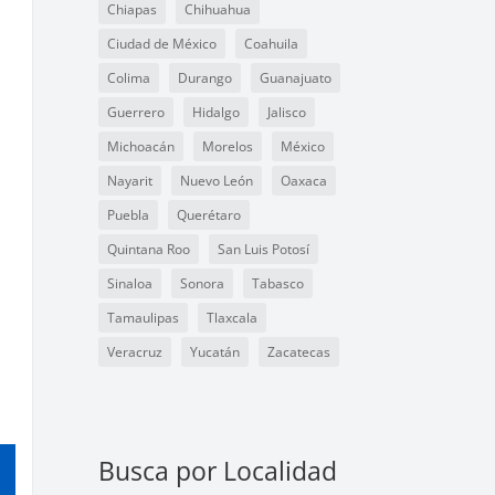
Chiapas
Chihuahua
Ciudad de México
Coahuila
Colima
Durango
Guanajuato
Guerrero
Hidalgo
Jalisco
Michoacán
Morelos
México
Nayarit
Nuevo León
Oaxaca
Puebla
Querétaro
Quintana Roo
San Luis Potosí
Sinaloa
Sonora
Tabasco
Tamaulipas
Tlaxcala
Veracruz
Yucatán
Zacatecas
Busca por Localidad