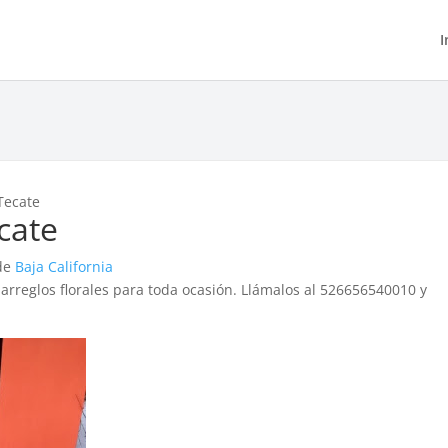
I
 Tecate
ecate
 de
Baja California
 arreglos florales para toda ocasión. Llámalos al 526656540010 y