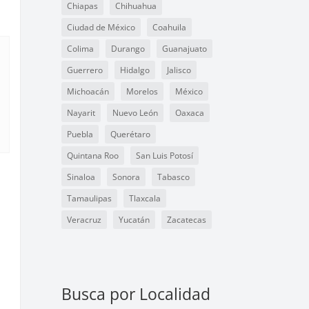
Chiapas
Chihuahua
Ciudad de México
Coahuila
Colima
Durango
Guanajuato
Guerrero
Hidalgo
Jalisco
Michoacán
Morelos
México
Nayarit
Nuevo León
Oaxaca
Puebla
Querétaro
Quintana Roo
San Luis Potosí
Sinaloa
Sonora
Tabasco
Tamaulipas
Tlaxcala
Veracruz
Yucatán
Zacatecas
e
Busca por Localidad