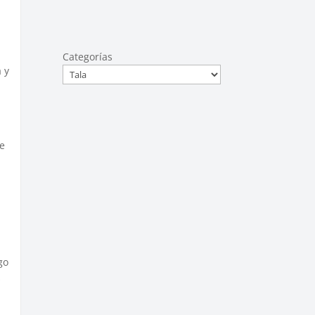
Categorías
 y
de
go
s