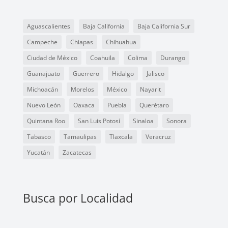
Aguascalientes
Baja California
Baja California Sur
Campeche
Chiapas
Chihuahua
Ciudad de México
Coahuila
Colima
Durango
Guanajuato
Guerrero
Hidalgo
Jalisco
Michoacán
Morelos
México
Nayarit
Nuevo León
Oaxaca
Puebla
Querétaro
Quintana Roo
San Luis Potosí
Sinaloa
Sonora
Tabasco
Tamaulipas
Tlaxcala
Veracruz
Yucatán
Zacatecas
Busca por Localidad