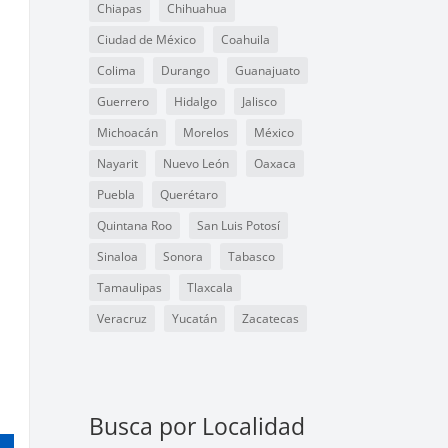
Chiapas
Chihuahua
Ciudad de México
Coahuila
Colima
Durango
Guanajuato
Guerrero
Hidalgo
Jalisco
Michoacán
Morelos
México
Nayarit
Nuevo León
Oaxaca
Puebla
Querétaro
Quintana Roo
San Luis Potosí
Sinaloa
Sonora
Tabasco
Tamaulipas
Tlaxcala
Veracruz
Yucatán
Zacatecas
Busca por Localidad