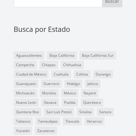
Buscar
Busca por Estado
Aguascalientes
Baja California
Baja California Sur
Campeche
Chiapas
Chihuahua
Ciudad de México
Coahuila
Colima
Durango
Guanajuato
Guerrero
Hidalgo
Jalisco
Michoacán
Morelos
México
Nayarit
Nuevo León
Oaxaca
Puebla
Querétaro
Quintana Roo
San Luis Potosí
Sinaloa
Sonora
Tabasco
Tamaulipas
Tlaxcala
Veracruz
Yucatán
Zacatecas