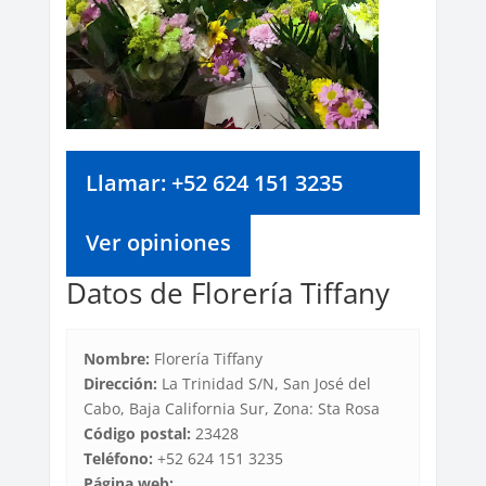
Llamar: +52 624 151 3235
Ver opiniones
Datos de Florería Tiffany
Nombre:
Florería Tiffany
Dirección:
La Trinidad S/N, San José del
Cabo, Baja California Sur, Zona: Sta Rosa
Código postal:
23428
Teléfono:
+52 624 151 3235
Página web: