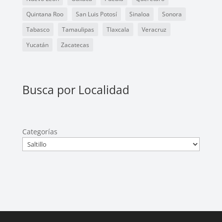
Quintana Roo
San Luis Potosí
Sinaloa
Sonora
Tabasco
Tamaulipas
Tlaxcala
Veracruz
Yucatán
Zacatecas
Busca por Localidad
Categorías