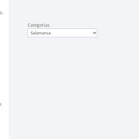
o.
Categorías
r
o