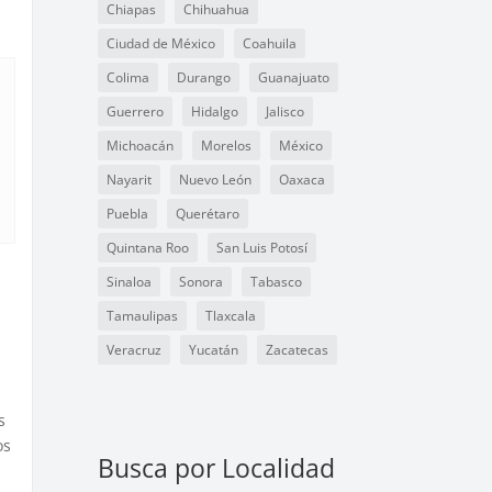
Chiapas
Chihuahua
Ciudad de México
Coahuila
Colima
Durango
Guanajuato
Guerrero
Hidalgo
Jalisco
Michoacán
Morelos
México
Nayarit
Nuevo León
Oaxaca
Puebla
Querétaro
Quintana Roo
San Luis Potosí
Sinaloa
Sonora
Tabasco
Tamaulipas
Tlaxcala
Veracruz
Yucatán
Zacatecas
s
os
Busca por Localidad