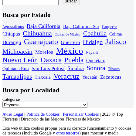
Buscar
Busca por Estado
Baja California
Baja California Sur
Aguascalientes
Campeche
Chihuahua
Coahuila
Chiapas
Colima
Ciudad de México
Guanajuato
Jalisco
Hidalgo
Durango
Guerrero
México
Michoacán
Morelos
Nayarit
Nuevo León
Oaxaca
Puebla
Querétaro
Sonora
Sinaloa
San Luis Potosí
Quintana Roo
Tabasco
Veracruz
Tamaulipas
Zacatecas
Yucatán
Tlaxcala
Busca por Localidad
Categorías
Aviso Legal
|
Política de Cookies
|
Personalizar Cookies
| 2023 © Top
Florerías | Directorio de las Mejores Florerías de México
Esta web utiliza cookies propias para su correcto funcionamiento y cookies
de terceros (Incluido Google y
otros terceros
) para mostrar y medir