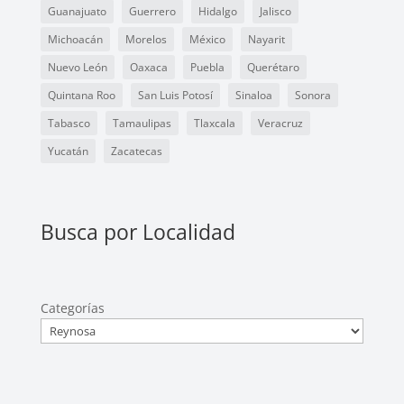
Guanajuato
Guerrero
Hidalgo
Jalisco
Michoacán
Morelos
México
Nayarit
Nuevo León
Oaxaca
Puebla
Querétaro
Quintana Roo
San Luis Potosí
Sinaloa
Sonora
Tabasco
Tamaulipas
Tlaxcala
Veracruz
Yucatán
Zacatecas
Busca por Localidad
Categorías