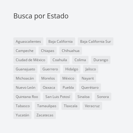
Busca por Estado
Aguascalientes
Baja California
Baja California Sur
Campeche
Chiapas
Chihuahua
Ciudad de México
Coahuila
Colima
Durango
Guanajuato
Guerrero
Hidalgo
Jalisco
Michoacán
Morelos
México
Nayarit
Nuevo León
Oaxaca
Puebla
Querétaro
Quintana Roo
San Luis Potosí
Sinaloa
Sonora
Tabasco
Tamaulipas
Tlaxcala
Veracruz
Yucatán
Zacatecas