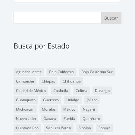
Buscar
Busca por Estado
Aguascalientes
Baja California
Baja California Sur
Campeche
Chiapas
Chihuahua
Ciudad de México
Coahuila
Colima
Durango
Guanajuato
Guerrero
Hidalgo
Jalisco
Michoacán
Morelos
México
Nayarit
Nuevo León
Oaxaca
Puebla
Querétaro
Quintana Roo
San Luis Potosí
Sinaloa
Sonora