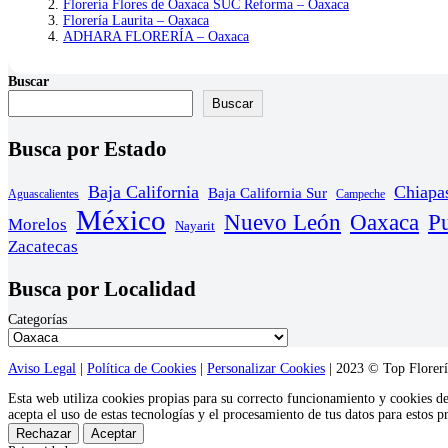
Florería Flores de Oaxaca SUC Reforma – Oaxaca
Florería Laurita – Oaxaca
ADHARA FLORERÍA – Oaxaca
Buscar
Buscar
Busca por Estado
Baja California
Chiapa
Baja California Sur
Aguascalientes
Campeche
México
Nuevo León
Oaxaca
P
Morelos
Nayarit
Zacatecas
Busca por Localidad
Categorías
Aviso Legal
|
Política de Cookies
|
Personalizar Cookies
| 2023 © Top Florería
Esta web utiliza cookies propias para su correcto funcionamiento y cookies d
acepta el uso de estas tecnologías y el procesamiento de tus datos para estos 
Rechazar
Aceptar