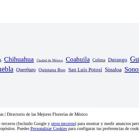
Gu
Chihuahua
Coahuila
s
Durango
Colima
Ciudad de México
uebla
Sono
Sinaloa
San Luis Potosí
Querétaro
Quintana Roo
s | Directorio de las Mejores Florerías de México
e terceros (Incluido Google y
otros terceros
) para mostrar y medir anuncios pers
propósitos. Puedes
Personalizar Cookies
para configurar tus preferencias de coo