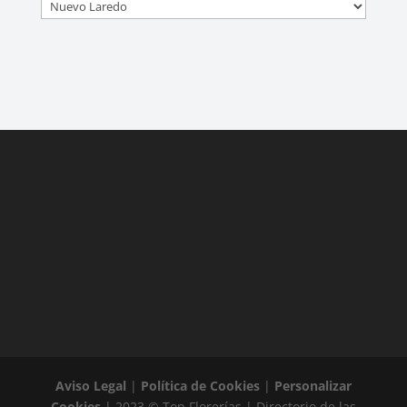
Aviso Legal
|
Política de Cookies
|
Personalizar
Cookies
| 2023 © Top Florerías | Directorio de las