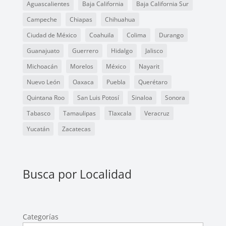
Aguascalientes
Baja California
Baja California Sur
Campeche
Chiapas
Chihuahua
Ciudad de México
Coahuila
Colima
Durango
Guanajuato
Guerrero
Hidalgo
Jalisco
Michoacán
Morelos
México
Nayarit
Nuevo León
Oaxaca
Puebla
Querétaro
Quintana Roo
San Luis Potosí
Sinaloa
Sonora
Tabasco
Tamaulipas
Tlaxcala
Veracruz
Yucatán
Zacatecas
Busca por Localidad
Categorías