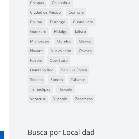
Chiapas
Chihuahua
Ciudad de México
Coahuila
Colima
Durango
Guanajuato
Guerrero
Hidalgo
Jalisco
Michoacán
Morelos
México
Nayarit
Nuevo León
Oaxaca
Puebla
Querétaro
Quintana Roo
San Luis Potosí
Sinaloa
Sonora
Tabasco
Tamaulipas
Tlaxcala
Veracruz
Yucatán
Zacatecas
Busca por Localidad