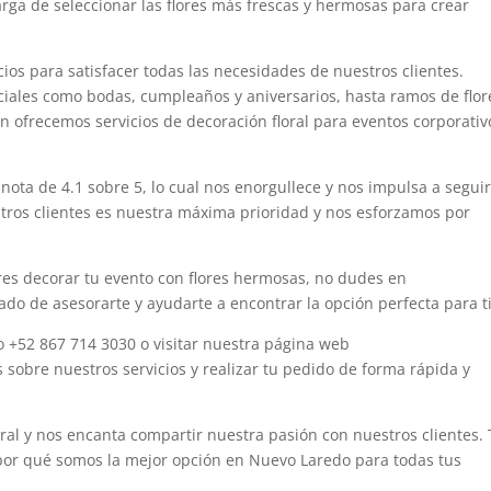
arga de seleccionar las flores más frescas y hermosas para crear
os para satisfacer todas las necesidades de nuestros clientes.
ciales como bodas, cumpleaños y aniversarios, hasta ramos de flor
 ofrecemos servicios de decoración floral para eventos corporativ
nota de 4.1 sobre 5, lo cual nos enorgullece y nos impulsa a segui
stros clientes es nuestra máxima prioridad y nos esforzamos por
res decorar tu evento con flores hermosas, no dudes en
do de asesorarte y ayudarte a encontrar la opción perfecta para ti
o +52 867 714 3030 o visitar nuestra página web
sobre nuestros servicios y realizar tu pedido de forma rápida y
loral y nos encanta compartir nuestra pasión con nuestros clientes.
por qué somos la mejor opción en Nuevo Laredo para todas tus