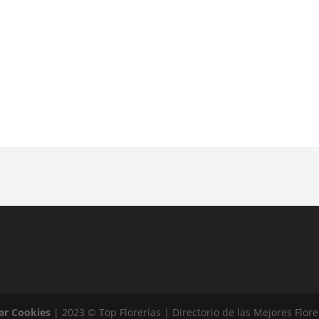
ar Cookies
| 2023 © Top Florerías | Directorio de las Mejores Flor