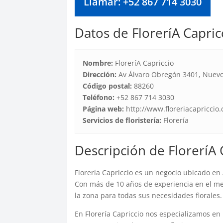
Llamar: +52 867 714 3030
Datos de FloreríA Capric
Nombre:
FloreríA Capriccio
Dirección:
Av Álvaro Obregón 3401, Nuevo 
Código postal:
88260
Teléfono:
+52 867 714 3030
Página web:
http://www.floreriacapriccio
Servicios de floristería:
Florería
Descripción de FloreríA 
Florería Capriccio es un negocio ubicado e
Con más de 10 años de experiencia en el mer
la zona para todas sus necesidades florales.
En Florería Capriccio nos especializamos en 