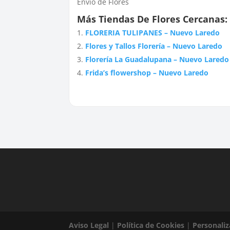
Envío de Flores
Más Tiendas De Flores Cercanas:
FLORERIA TULIPANES – Nuevo Laredo
Flores y Tallos Florería – Nuevo Laredo
Florería La Guadalupana – Nuevo Laredo
Frida’s flowershop – Nuevo Laredo
Aviso Legal
|
Política de Cookies
|
Personaliz