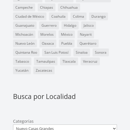
Campeche
Chiapas
Chihuahua
Ciudad de México
Coahuila
Colima
Durango
Guanajuato
Guerrero
Hidalgo
Jalisco
Michoacán
Morelos
México
Nayarit
Nuevo León
Oaxaca
Puebla
Querétaro
Quintana Roo
San Luis Potosí
Sinaloa
Sonora
Tabasco
Tamaulipas
Tlaxcala
Veracruz
Yucatán
Zacatecas
Busca por Localidad
Categorías