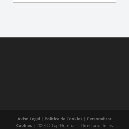
Aviso Legal
|
Política de Cookies
|
Personalizar
Cookies
| 2023 © Top Florerías | Directorio de las