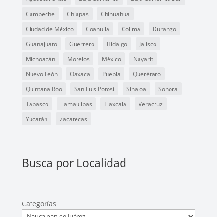
Campeche
Chiapas
Chihuahua
Ciudad de México
Coahuila
Colima
Durango
Guanajuato
Guerrero
Hidalgo
Jalisco
Michoacán
Morelos
México
Nayarit
Nuevo León
Oaxaca
Puebla
Querétaro
Quintana Roo
San Luis Potosí
Sinaloa
Sonora
Tabasco
Tamaulipas
Tlaxcala
Veracruz
Yucatán
Zacatecas
Busca por Localidad
Categorías