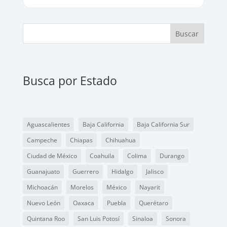
Buscar
Busca por Estado
Aguascalientes
Baja California
Baja California Sur
Campeche
Chiapas
Chihuahua
Ciudad de México
Coahuila
Colima
Durango
Guanajuato
Guerrero
Hidalgo
Jalisco
Michoacán
Morelos
México
Nayarit
Nuevo León
Oaxaca
Puebla
Querétaro
Quintana Roo
San Luis Potosí
Sinaloa
Sonora