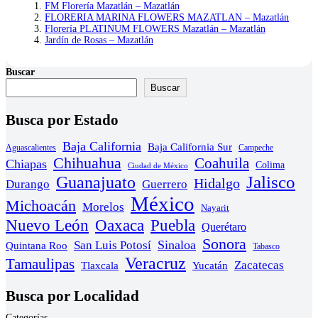
FM Florería Mazatlán – Mazatlán
FLORERIA MARINA FLOWERS MAZATLAN – Mazatlán
Florería PLATINUM FLOWERS Mazatlán – Mazatlán
Jardín de Rosas – Mazatlán
Buscar
Buscar
Busca por Estado
Baja California
Baja California Sur
Aguascalientes
Campeche
Chihuahua
Coahuila
Chiapas
Colima
Ciudad de México
Guanajuato
Jalisco
Hidalgo
Durango
Guerrero
México
Michoacán
Morelos
Nayarit
Nuevo León
Oaxaca
Puebla
Querétaro
Sonora
Sinaloa
San Luis Potosí
Quintana Roo
Tabasco
Veracruz
Tamaulipas
Zacatecas
Yucatán
Tlaxcala
Busca por Localidad
Categorías