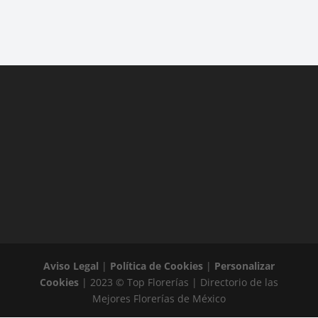
Aviso Legal
|
Política de Cookies
|
Personalizar
Cookies
| 2023 © Top Florerías | Directorio de las
Mejores Florerías de México