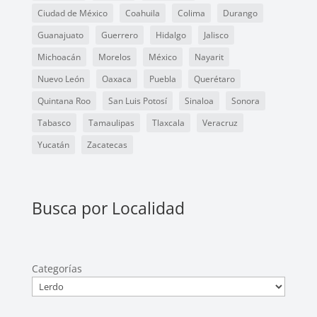
Ciudad de México
Coahuila
Colima
Durango
Guanajuato
Guerrero
Hidalgo
Jalisco
Michoacán
Morelos
México
Nayarit
Nuevo León
Oaxaca
Puebla
Querétaro
Quintana Roo
San Luis Potosí
Sinaloa
Sonora
Tabasco
Tamaulipas
Tlaxcala
Veracruz
Yucatán
Zacatecas
Busca por Localidad
Categorías