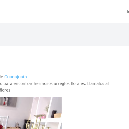
I
n
n
 de
Guanajuato
cto para encontrar hermosos arreglos florales. Llámalos al
lores.