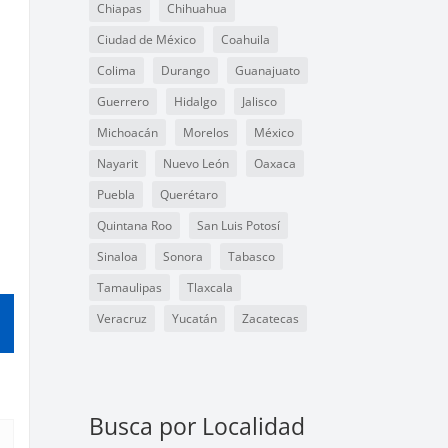
Chiapas
Chihuahua
Ciudad de México
Coahuila
Colima
Durango
Guanajuato
Guerrero
Hidalgo
Jalisco
Michoacán
Morelos
México
Nayarit
Nuevo León
Oaxaca
Puebla
Querétaro
Quintana Roo
San Luis Potosí
Sinaloa
Sonora
Tabasco
Tamaulipas
Tlaxcala
Veracruz
Yucatán
Zacatecas
Busca por Localidad