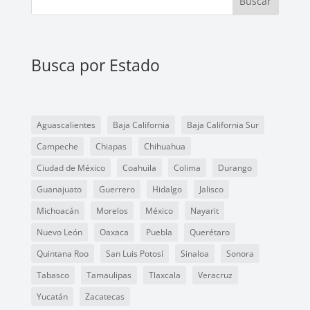
Buscar
Busca por Estado
Aguascalientes
Baja California
Baja California Sur
Campeche
Chiapas
Chihuahua
Ciudad de México
Coahuila
Colima
Durango
Guanajuato
Guerrero
Hidalgo
Jalisco
Michoacán
Morelos
México
Nayarit
Nuevo León
Oaxaca
Puebla
Querétaro
Quintana Roo
San Luis Potosí
Sinaloa
Sonora
Tabasco
Tamaulipas
Tlaxcala
Veracruz
Yucatán
Zacatecas