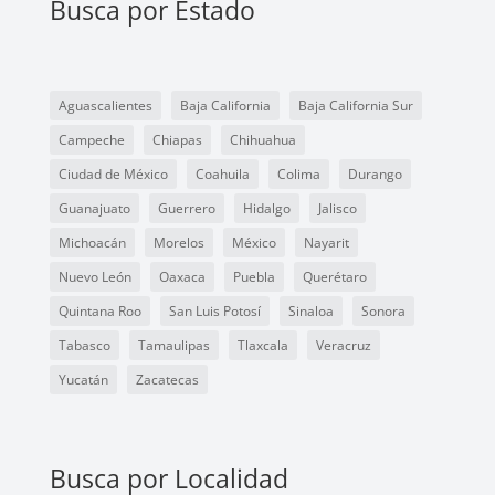
Busca por Estado
Aguascalientes
Baja California
Baja California Sur
Campeche
Chiapas
Chihuahua
Ciudad de México
Coahuila
Colima
Durango
Guanajuato
Guerrero
Hidalgo
Jalisco
Michoacán
Morelos
México
Nayarit
Nuevo León
Oaxaca
Puebla
Querétaro
Quintana Roo
San Luis Potosí
Sinaloa
Sonora
Tabasco
Tamaulipas
Tlaxcala
Veracruz
Yucatán
Zacatecas
Busca por Localidad