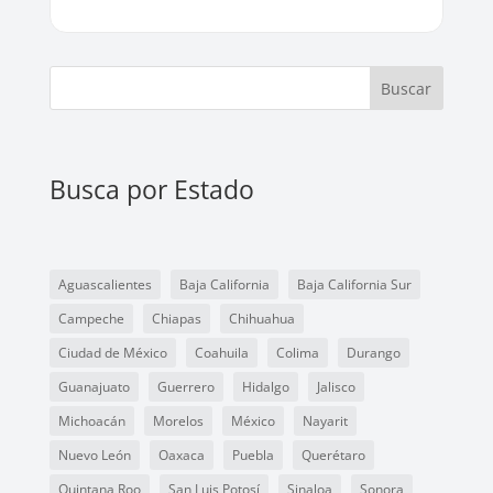
Buscar
Busca por Estado
Aguascalientes
Baja California
Baja California Sur
Campeche
Chiapas
Chihuahua
Ciudad de México
Coahuila
Colima
Durango
Guanajuato
Guerrero
Hidalgo
Jalisco
Michoacán
Morelos
México
Nayarit
Nuevo León
Oaxaca
Puebla
Querétaro
Quintana Roo
San Luis Potosí
Sinaloa
Sonora