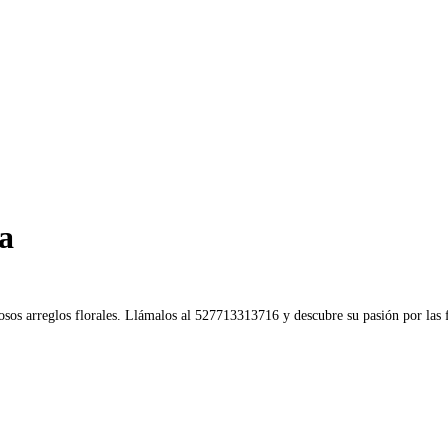
a
osos arreglos florales. Llámalos al 527713313716 y descubre su pasión por las f