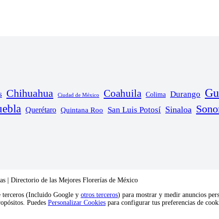
Gu
Chihuahua
Coahuila
s
Durango
Colima
Ciudad de México
uebla
Sono
Sinaloa
San Luis Potosí
Querétaro
Quintana Roo
s | Directorio de las Mejores Florerías de México
e terceros (Incluido Google y
otros terceros
) para mostrar y medir anuncios pers
propósitos. Puedes
Personalizar Cookies
para configurar tus preferencias de coo