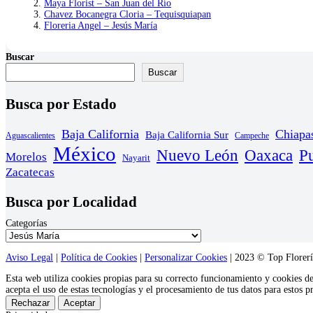
Maya Florist – San Juan del Río
Chavez Bocanegra Cloria – Tequisquiapan
Floreria Angel – Jesús María
Buscar
Buscar
Busca por Estado
Baja California
Chiapa
Baja California Sur
Aguascalientes
Campeche
México
Nuevo León
Oaxaca
P
Morelos
Nayarit
Zacatecas
Busca por Localidad
Categorías
Aviso Legal
|
Política de Cookies
|
Personalizar Cookies
| 2023 © Top Florería
Esta web utiliza cookies propias para su correcto funcionamiento y cookies d
acepta el uso de estas tecnologías y el procesamiento de tus datos para estos 
Rechazar
Aceptar