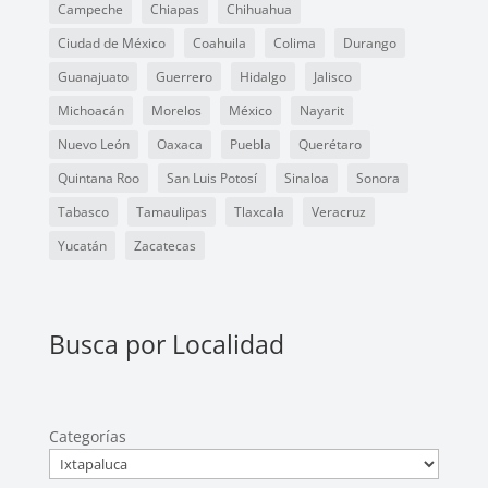
Campeche
Chiapas
Chihuahua
Ciudad de México
Coahuila
Colima
Durango
Guanajuato
Guerrero
Hidalgo
Jalisco
Michoacán
Morelos
México
Nayarit
Nuevo León
Oaxaca
Puebla
Querétaro
Quintana Roo
San Luis Potosí
Sinaloa
Sonora
Tabasco
Tamaulipas
Tlaxcala
Veracruz
Yucatán
Zacatecas
Busca por Localidad
Categorías