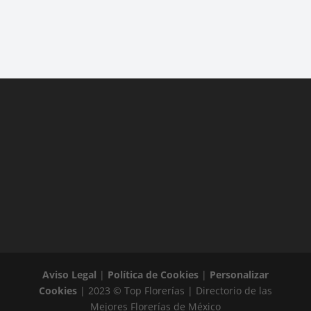
Aviso Legal
|
Política de Cookies
|
Personalizar
Cookies
| 2023 © Top Florerías | Directorio de las
Mejores Florerías de México