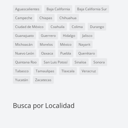
Aguascalientes
Baja California
Baja California Sur
Campeche
Chiapas
Chihuahua
Ciudad de México
Coahuila
Colima
Durango
Guanajuato
Guerrero
Hidalgo
Jalisco
Michoacán
Morelos
México
Nayarit
Nuevo León
Oaxaca
Puebla
Querétaro
Quintana Roo
San Luis Potosí
Sinaloa
Sonora
Tabasco
Tamaulipas
Tlaxcala
Veracruz
Yucatán
Zacatecas
Busca por Localidad