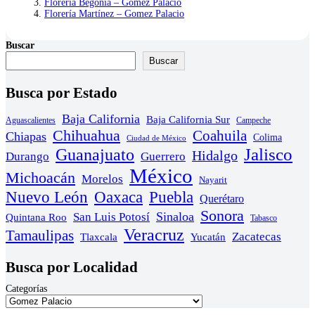
Floreria Begonia – Gomez Palacio
Florería Martínez – Gomez Palacio
Buscar
Buscar
Busca por Estado
Baja California
Baja California Sur
Aguascalientes
Campeche
Chihuahua
Coahuila
Chiapas
Colima
Ciudad de México
Guanajuato
Jalisco
Hidalgo
Durango
Guerrero
México
Michoacán
Morelos
Nayarit
Nuevo León
Oaxaca
Puebla
Querétaro
Sonora
Sinaloa
San Luis Potosí
Quintana Roo
Tabasco
Veracruz
Tamaulipas
Zacatecas
Yucatán
Tlaxcala
Busca por Localidad
Categorías