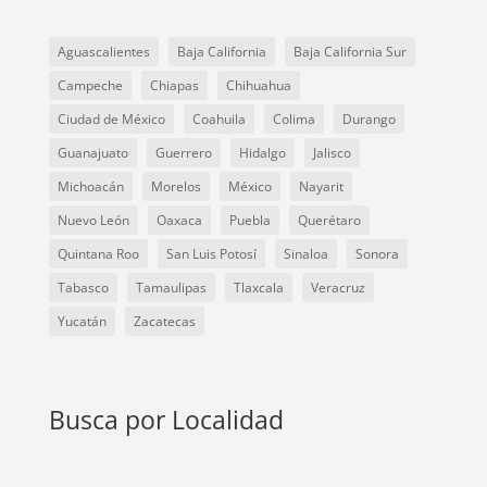
Aguascalientes
Baja California
Baja California Sur
Campeche
Chiapas
Chihuahua
Ciudad de México
Coahuila
Colima
Durango
Guanajuato
Guerrero
Hidalgo
Jalisco
Michoacán
Morelos
México
Nayarit
Nuevo León
Oaxaca
Puebla
Querétaro
Quintana Roo
San Luis Potosí
Sinaloa
Sonora
Tabasco
Tamaulipas
Tlaxcala
Veracruz
Yucatán
Zacatecas
Busca por Localidad